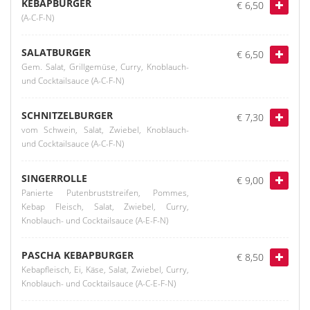
KEBAPBURGER
€ 6,50
(A-C-F-N)
SALATBURGER
€ 6,50
Gem. Salat, Grillgemüse, Curry, Knoblauch-
und Cocktailsauce (A-C-F-N)
SCHNITZELBURGER
€ 7,30
vom Schwein, Salat, Zwiebel, Knoblauch-
und Cocktailsauce (A-C-F-N)
SINGERROLLE
€ 9,00
Panierte Putenbruststreifen, Pommes,
Kebap Fleisch, Salat, Zwiebel, Curry,
Knoblauch- und Cocktailsauce (A-E-F-N)
PASCHA KEBAPBURGER
€ 8,50
Kebapfleisch, Ei, Käse, Salat, Zwiebel, Curry,
Knoblauch- und Cocktailsauce (A-C-E-F-N)