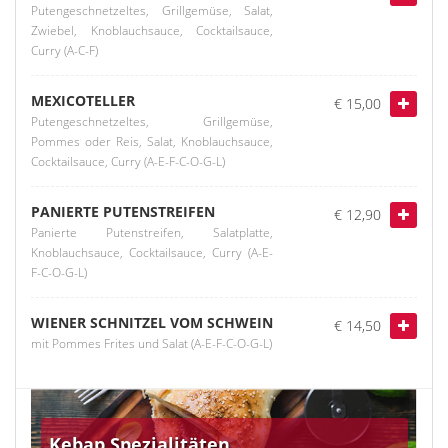
Putengeschnetzeltes, Grillgemüse, Salat,
Zwiebel, Knoblauchsauce, Cocktailsauce,
Curry (A-C-F)
MEXICOTELLER
€ 15,00
Putengeschnetzeltes, Grillgemüse,
Pommes oder Reis, Salat, Knoblauchsauce,
Cocktailsauce, Curry (A-E-F-C-O-G-L)
PANIERTE PUTENSTREIFEN
€ 12,90
Panierte Putenstreifen, Salatplatte,
Knoblauchsauce, Cocktailsauce, Curry (A-E-
F-C-O-G-L)
WIENER SCHNITZEL VOM SCHWEIN
€ 14,50
mit Pommes Frites und Salat (A-E-F-C-O-G-L)
Kebap Spezialitäten