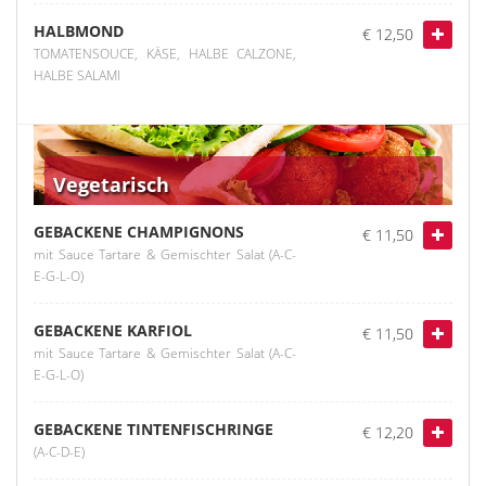
HALBMOND
€ 12,50
TOMATENSOUCE, KÄSE, HALBE CALZONE,
HALBE SALAMI
Vegetarisch
GEBACKENE CHAMPIGNONS
€ 11,50
mit Sauce Tartare & Gemischter Salat (A-C-
E-G-L-O)
GEBACKENE KARFIOL
€ 11,50
mit Sauce Tartare & Gemischter Salat (A-C-
E-G-L-O)
GEBACKENE TINTENFISCHRINGE
€ 12,20
(A-C-D-E)