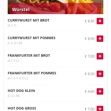
Würstel
CURRYWURST MIT BROT
€ 8,40
(A-C-F)
CURRYWURST MIT POMMES
€ 8,90
(C-E-G-I-M)
FRANKFURTER MIT BROT
€ 7,00
(A-C-F-L)
FRANKFURTER MIT POMMES
€ 8,50
(A-C-E-F-G-O-L)
HOT DOG KLEIN
€ 4,60
(C-G-I-M)
HOT DOG GROSS
€ 7,00