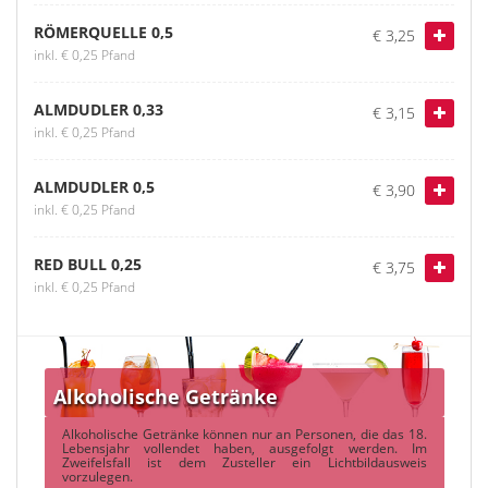
RÖMERQUELLE 0,5
€ 3,25
inkl. € 0,25 Pfand
ALMDUDLER 0,33
€ 3,15
inkl. € 0,25 Pfand
ALMDUDLER 0,5
€ 3,90
inkl. € 0,25 Pfand
RED BULL 0,25
€ 3,75
inkl. € 0,25 Pfand
Alkoholische Getränke
Alkoholische Getränke können nur an Personen, die das 18.
Lebensjahr vollendet haben, ausgefolgt werden. Im
Zweifelsfall ist dem Zusteller ein Lichtbildausweis
vorzulegen.