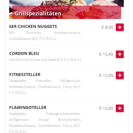
Grillspezialitäten
6ER CHICKEN NUGGETS
€ 8,90
mit Pommes, Knoblauchsauce,
Cocktailsauce (A-E-F-C-O-G-L)
CORDON BLEU
€ 15,40
mit Pommes Frites und Salat (A-E-F-C-O-G-L)
FITNESSTELLER
€ 12,90
Salatplatte, Putenfilet, Grillgemüse,
Knoblauchsauce, Cocktailsauce, Curry (A-E-
F-C-O-G-L)
FLAMINGOTELLER
€ 15,00
Salatplatte, Putengeschnetzeltes,
Grillgemüse, knusp. Brotscheiben,
Knoblauchsauce, Cocktailsauce, Curry (A-E-
F-C-O-G-L)