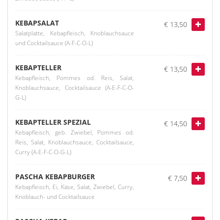
KEBAPSALAT
€ 13,50
Salatplatte, Kebapfleisch, Knoblauchsauce
und Cocktailsauce (A-F-C-O-L)
KEBAPTELLER
€ 13,50
Kebapfleisch, Pommes od. Reis, Salat,
Knoblauchsauce, Cocktailsauce (A-E-F-C-O-
G-L)
KEBAPTELLER SPEZIAL
€ 14,50
Kebapfleisch, geb. Zwiebel, Pommes od.
Reis, Salat, Knoblauchsauce, Cocktailsauce,
Curry (A-E-F-C-O-G-L)
PASCHA KEBAPBURGER
€ 7,50
Kebapfleisch, Ei, Käse, Salat, Zwiebel, Curry,
Knoblauch- und Cocktailsauce