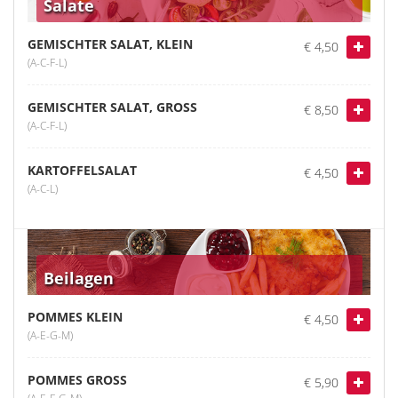
Salate
GEMISCHTER SALAT, KLEIN
€ 4,50
(A-C-F-L)
GEMISCHTER SALAT, GROSS
€ 8,50
(A-C-F-L)
KARTOFFELSALAT
€ 4,50
(A-C-L)
Beilagen
POMMES KLEIN
€ 4,50
(A-E-G-M)
POMMES GROSS
€ 5,90
(A-E-F-G-M)