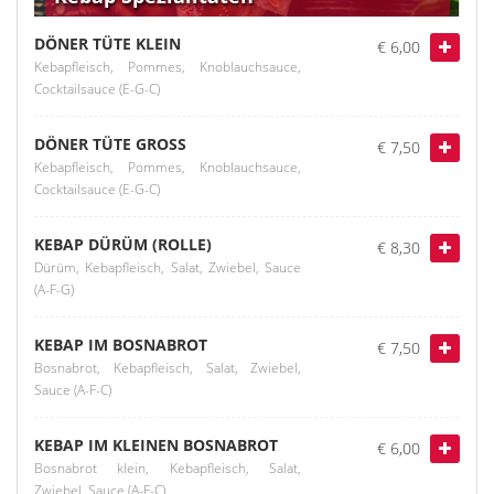
DÖNER TÜTE KLEIN
€ 6,00
Kebapfleisch, Pommes, Knoblauchsauce,
Cocktailsauce (E-G-C)
DÖNER TÜTE GROSS
€ 7,50
Kebapfleisch, Pommes, Knoblauchsauce,
Cocktailsauce (E-G-C)
KEBAP DÜRÜM (ROLLE)
€ 8,30
Dürüm, Kebapfleisch, Salat, Zwiebel, Sauce
(A-F-G)
KEBAP IM BOSNABROT
€ 7,50
Bosnabrot, Kebapfleisch, Salat, Zwiebel,
Sauce (A-F-C)
KEBAP IM KLEINEN BOSNABROT
€ 6,00
Bosnabrot klein, Kebapfleisch, Salat,
Zwiebel, Sauce (A-F-C)