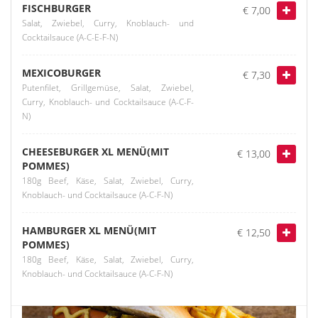
FISCHBURGER
€ 7,00
Salat, Zwiebel, Curry, Knoblauch- und
Cocktailsauce (A-C-E-F-N)
MEXICOBURGER
€ 7,30
Putenfilet, Grillgemüse, Salat, Zwiebel,
Curry, Knoblauch- und Cocktailsauce (A-C-F-
N)
CHEESEBURGER XL MENÜ(MIT
€ 13,00
POMMES)
180g Beef, Käse, Salat, Zwiebel, Curry,
Knoblauch- und Cocktailsauce (A-C-F-N)
HAMBURGER XL MENÜ(MIT
€ 12,50
POMMES)
180g Beef, Käse, Salat, Zwiebel, Curry,
Knoblauch- und Cocktailsauce (A-C-F-N)