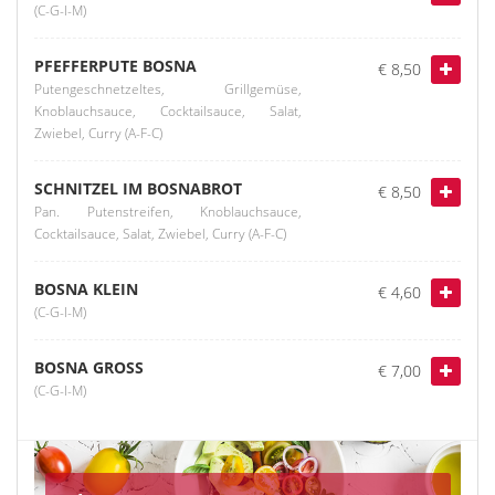
(C-G-I-M)
PFEFFERPUTE BOSNA
€ 8,50
Putengeschnetzeltes, Grillgemüse,
Knoblauchsauce, Cocktailsauce, Salat,
Zwiebel, Curry (A-F-C)
SCHNITZEL IM BOSNABROT
€ 8,50
Pan. Putenstreifen, Knoblauchsauce,
Cocktailsauce, Salat, Zwiebel, Curry (A-F-C)
BOSNA KLEIN
€ 4,60
(C-G-I-M)
BOSNA GROSS
€ 7,00
(C-G-I-M)