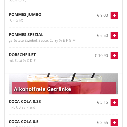
POMMES JUMBO
€ 9,00
(A-F-G-M)
POMMES SPEZIAL
€ 6,50
geröstete Zwiebel, Sauce, Curry (A-E-F-G-M)
DORSCHFILET
€ 10,90
mit Salat (A-C-D-E)
Alkoholfreie Getränke
COCA COLA 0,33
€ 3,15
inkl. € 0,25 Pfand
COCA COLA 0,5
€ 3,65