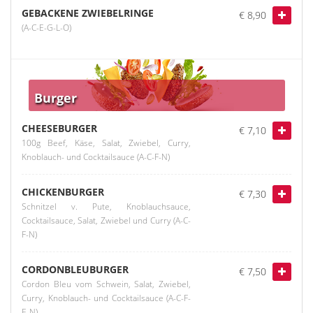
GEBACKENE ZWIEBELRINGE
€ 8,90
(A-C-E-G-L-O)
Burger
CHEESEBURGER
€ 7,10
100g Beef, Käse, Salat, Zwiebel, Curry,
Knoblauch- und Cocktailsauce (A-C-F-N)
CHICKENBURGER
€ 7,30
Schnitzel v. Pute, Knoblauchsauce,
Cocktailsauce, Salat, Zwiebel und Curry (A-C-
F-N)
CORDONBLEUBURGER
€ 7,50
Cordon Bleu vom Schwein, Salat, Zwiebel,
Curry, Knoblauch- und Cocktailsauce (A-C-F-
E-N)