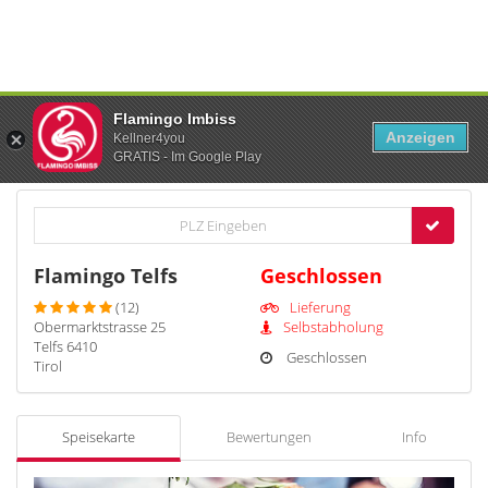
Flamingo Imbiss
Anzeigen
Kellner4you
GRATIS - Im Google Play
Flamingo Telfs
Geschlossen
(12)
Lieferung
Obermarktstrasse 25
Selbstabholung
Telfs 6410
Geschlossen
Tirol
Speisekarte
Bewertungen
Info