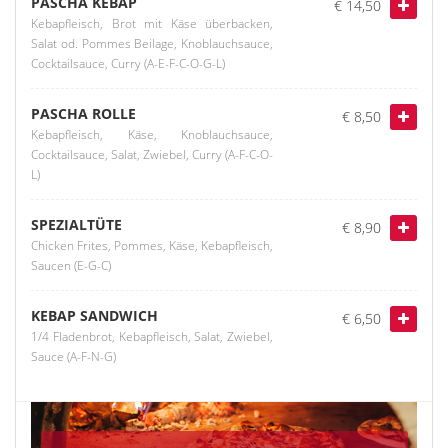
PASCHA KEBAP
€ 14,50
Kebapfleisch, Brot mit Käse überbacken,
Salat od. Pommes Beilage, Knoblauchsauce,
Cocktailsauce, Curry (A-E-F-C-O-G-L)
PASCHA ROLLE
€ 8,50
Kebapfleisch, Käse, Knoblauchsauce,
Cocktailsauce, Salat, Zwiebel, Curry (A-F-C-O-
L)
SPEZIALTÜTE
€ 8,90
Chicken Frites, Pommes, Käse, Kebapfleisch,
Saucen (E-G-C)
KEBAP SANDWICH
€ 6,50
1/4 Fladenbrot, Kebapfleisch, Salat, Zwiebel,
Sauce (A-F-N-G)