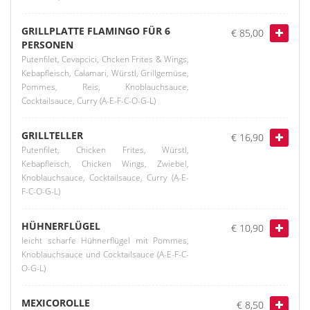
GRILLPLATTE FLAMINGO FÜR 6
€ 85,00
PERSONEN
Putenfilet, Cevapcici, Chcken Frites & Wings,
Kebapfleisch, Calamari, Würstl, Grillgemüse,
Pommes, Reis, Knoblauchsauce,
Cocktailsauce, Curry (A-E-F-C-O-G-L)
GRILLTELLER
€ 16,90
Putenfilet, Chicken Frites, Würstl,
Kebapfleisch, Chicken Wings, Zwiebel,
Knoblauchsauce, Cocktailsauce, Curry (A-E-
F-C-O-G-L)
HÜHNERFLÜGEL
€ 10,90
leicht scharfe Hühnerflügel mit Pommes,
Knoblauchsauce und Cocktailsauce (A-E-F-C-
O-G-L)
MEXICOROLLE
€ 8,50