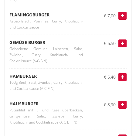
FLAMINGOBURGER
€ 7,00
Kebapfleisch, Pommes, Curry, Knoblauch-
und Cocktailsauce
GEMÜSE BURGER
€ 6,50
Gebackene Gemüse Laibchen, Salat,
Zwiebel, Curry, Knoblauch- und
Cocktailsauce (A-C-F-N)
HAMBURGER
€ 6,40
100g Beef, Salat, Zwiebel, Curry, Knoblauch-
und Cocktailsauce (A-C-F-N)
HAUSBURGER
€ 8,90
Putenfilet mit Ei und Käse überbacken,
Grillgemüse, Salat, Zwiebel, Curry,
Knoblauch- und Cocktailsauce (A-C-E-F-N)